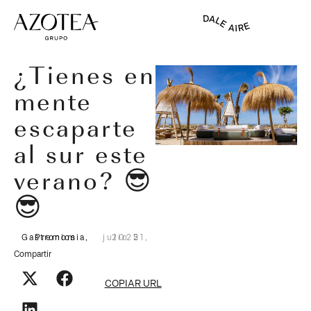
VOLVER
¿Tienes en
mente
escaparte
al sur este
verano? 😎
😎
Gastronomia
Premios
,
julio 21, 2025
Compartir
COPIAR URL